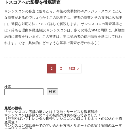
トスコアへの影響を徹底調査
サンシスコンの審査に落ちたら、今後の携帯契約やクレジットスコアにどん
な影響があるのでしょうか？この記事では、審査の影響とその背後にある理
由、適切な対応方法について詳しく解説します。 サンシスコンの審査基準と
は？落ちる理由を徹底解説 サンシスコンは、多くの格安SIMと同様に、新規契
約時に審査を行います。この審査は、主に契約者の信用情報を基にして行わ
れます。では、具体的にどのような基準で審査が行われる […]
1
2
Next
検索
検索
最近の投稿
「サンシスコン店舗の魅力とは？立地・サービスを徹底解析
サンシスコンは詐欺なの？その疑惑の真実を探ってみました！
【評判やばい？】レンタル携帯サンシスコンの口コミをネットの10人から徹
底調査！
サンシスコン電話番号での問い合わせ方法とサポートの真実！実際のユーザ
ーが語るその評価