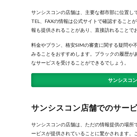
ク
セ
サンシスコンの店舗は、主要な都市部に位置し
ス
方
TEL、FAXの情報は公式サイトで確認するこ
法
報も提供されることがあり、直接訪れることで
2
サ
料金やプラン、格安SIMの審査に関する疑問や
ン
みることをおすすめします。ブラックの履歴が
シ
なサービスを受けることができるでしょう。
ス
コ
ン
サンシスコ
店
舗
で
の
サンシスコン店舗でのサー
サ
ー
ビ
サンシスコンの店舗は、ただの情報提供の場所
ス
ービスが提供されていることに驚かされます。
内