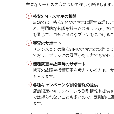
容
主要なサービス内容について詳しく解説します
3
格安SIM・スマホの相談
サ
店舗では、格安SIMやスマホに関する詳し
ン
ど、専門的な知識を持ったスタッフが丁寧
シ
ス
を通じて、自分に最適なプランを見つける
コ
審査のサポート
ン
サンシスコンの格安SIMやスマホの契約に
店
舗
ており、ブラックの履歴がある方でも安心
の
機種変更や故障時のサポート
実
携帯の故障や機種変更を考えている方も、
際
もらえます。
の
利
各種キャンペーンや割引情報の提供
用
店舗限定のキャンペーンや割引情報も提供
者
では得られないことも多いので、定期的に
の
ます。
声
4