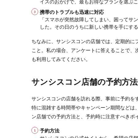
シ
イスのおかげで、最もお得なプランを選ぶ
ス
携帯のトラブルも迅速に対応
コ
「スマホが突然故障してしまい、困ってサ
ン
した。その日のうちに新しい携帯を手にす
店
舗
の
ちなみに、サンシスコンの店舗では、定期的に
特
こと。私の場合、アンケートに答えることで、
色
も利用してみてください。
や
店
舗
ご
サンシスコン店舗の予約方法
と
の
違
サンシスコンの店舗を訪れる際、事前に予約を
い
特に混雑する時間帯やキャンペーン期間などは
6
ン店舗での予約方法と、予約時に注意すべきポ
サ
ン
予約方法
シ
サンシスコンの公式サイトから、希望の店