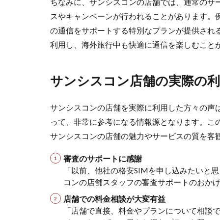
ちなみに、サンシスコンの店舗では、通常のサ
サ
スやキャンペーンが行われることがあります。
ン
シ
の通信をサポートする特別なプランが提供され
ス
利用し、海外旅行中も快適に通信を楽しむこと
コ
ン
店
サンシスコン店舗の実際の利
舗
の
予
サンシスコンの店舗を実際に利用した方々の声
約
方
って、非常に参考になる情報源となります。こ
法
サンシスコンの店舗の魅力やサービスの質を客
と
注
審査のサポートに感謝
意
「以前、他社の格安SIMを申し込みたいと
点
コンの店舗スタッフの審査サポートのおか
5
店舗での料金相談が大変有益
サ
「店舗で直接、料金やプランについて相談
ン