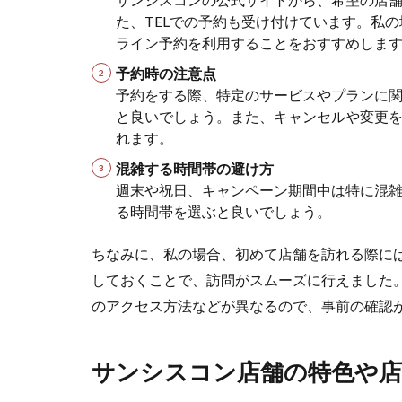
ス
た、TELでの予約も受け付けています。私
コ
ライン予約を利用することをおすすめしま
ン
店
予約時の注意点
舗
予約をする際、特定のサービスやプランに
の
と良いでしょう。また、キャンセルや変更
キ
れます。
ャ
ン
混雑する時間帯の避け方
ペ
週末や祝日、キャンペーン期間中は特に混
ー
る時間帯を選ぶと良いでしょう。
ン
や
ちなみに、私の場合、初めて店舗を訪れる際に
割
引
しておくことで、訪問がスムーズに行えました
情
のアクセス方法などが異なるので、事前の確認
報
サンシスコン店舗の特色や