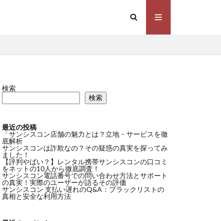
検索
検索
最近の投稿
「サンシスコン店舗の魅力とは？立地・サービスを徹
底解析
サンシスコンは詐欺なの？その疑惑の真実を探ってみ
ました！
【評判やばい？】レンタル携帯サンシスコンの口コミ
をネットの10人から徹底調査！
サンシスコン電話番号での問い合わせ方法とサポート
の真実！実際のユーザーが語るその評価
サンシスコン 支払い遅れのQ&A：ブラックリストの
真相と安全な利用方法