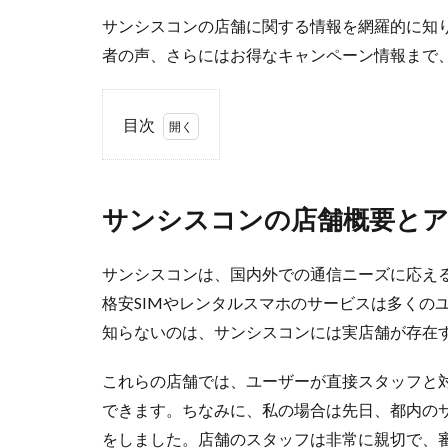
サンシスコンの店舗に関する情報を網羅的に知
者の声、さらにはお得なキャンペーン情報まで
目次
1
サ
ン
サンシスコンの店舗概要と
シ
ス
コ
サンシスコンは、国内外での通信ニーズに応え
ン
格安SIMやレンタルスマホのサービスは多くの
の
店
知らないのは、サンシスコンには実店舗が存在
舗
概
これらの店舗では、ユーザーが直接スタッフと
要
と
できます。ちなみに、私の場合は先日、都内の
ア
をしました。店舗のスタッフは非常に親切で、