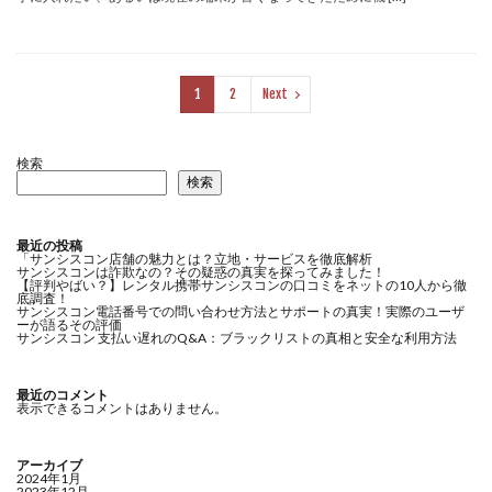
1
2
Next
検索
検索
最近の投稿
「サンシスコン店舗の魅力とは？立地・サービスを徹底解析
サンシスコンは詐欺なの？その疑惑の真実を探ってみました！
【評判やばい？】レンタル携帯サンシスコンの口コミをネットの10人から徹
底調査！
サンシスコン電話番号での問い合わせ方法とサポートの真実！実際のユーザ
ーが語るその評価
サンシスコン 支払い遅れのQ&A：ブラックリストの真相と安全な利用方法
最近のコメント
表示できるコメントはありません。
アーカイブ
2024年1月
2023年12月